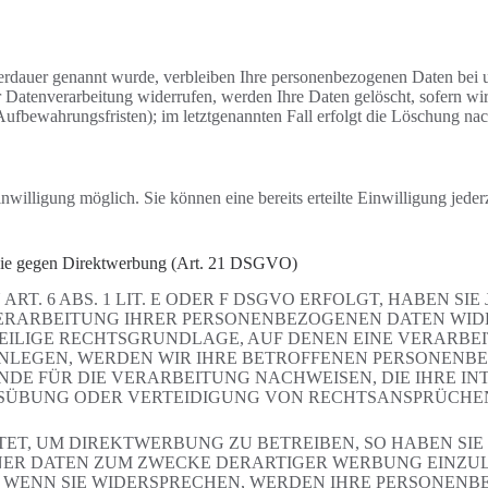
erdauer genannt wurde, verbleiben Ihre personenbezogenen Daten bei un
Datenverarbeitung widerrufen, werden Ihre Daten gelöscht, sofern wir 
ufbewahrungsfristen); im letztgenannten Fall erfolgt die Löschung nac
nwilligung möglich. Sie können eine bereits erteilte Einwilligung jede
owie gegen Direktwerbung (Art. 21 DSGVO)
 6 ABS. 1 LIT. E ODER F DSGVO ERFOLGT, HABEN SIE 
ERARBEITUNG IHRER PERSONENBEZOGENEN DATEN WIDER
WEILIGE RECHTSGRUNDLAGE, AUF DENEN EINE VERARBE
LEGEN, WERDEN WIR IHRE BETROFFENEN PERSONENBEZ
E FÜR DIE VERARBEITUNG NACHWEISEN, DIE IHRE INT
ÜBUNG ODER VERTEIDIGUNG VON RECHTSANSPRÜCHEN (W
T, UM DIREKTWERBUNG ZU BETREIBEN, SO HABEN SIE 
R DATEN ZUM ZWECKE DERARTIGER WERBUNG EINZULEGE
. WENN SIE WIDERSPRECHEN, WERDEN IHRE PERSONEN