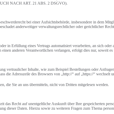
 NACH ART. 21 ABS. 2 DSGVO).
chwerderecht bei einer Aufsichtsbehörde, insbesondere in dem Mitglied
schadet anderweitiger verwaltungsrechtlicher oder gerichtlicher Recht
der in Erfüllung eines Vertrags automatisiert verarbeiten, an sich ode
 einen anderen Verantwortlichen verlangen, erfolgt dies nur, soweit es 
ng vertraulicher Inhalte, wie zum Beispiel Bestellungen oder Anfragen
ass die Adresszeile des Browsers von „http://“ auf „https://“ wechselt
n, die Sie an uns übermitteln, nicht von Dritten mitgelesen werden.
eit das Recht auf unentgeltliche Auskunft über Ihre gespeicherten p
hung dieser Daten. Hierzu sowie zu weiteren Fragen zum Thema person